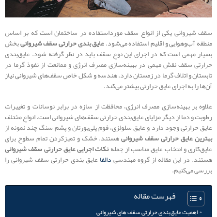
سقف شیروانی یکی از انواع سقف مورداستفاده در ساختمان است که بر اساس
منطقه آب‌وهوایی و اقلیم استفاده می‌شود.
عایق بندی حرارتی سقف شیروانی
بخش
بسیار مهمی است که در اجرای این نوع سقف باید در نظر گرفته شود. عایق‌بندی
حرارتی سقف نقش مهمی در بهینه‌سازی مصرف انرژی و ممانعت از نفوذ گرما در
تابستان و اتلاف گرما در زمستان دارد. هندسه و شکل خاص سقف‌های شیروانی نیاز
آن‎‌ها را به اجرای عایق حرارتی بیشتر می‌کند.
علاوه بر بهینه‌سازی مصرف انرژی، محافظت از سازه در برابر نوسانات و تغییرات
رطوبت و دما از دیگر مزایای عایق‌بندی حرارتی سقف‌های شیروانی است. انواع مختلف
عایق حرارتی وجود دارد و عایق سلولزی، فوم پلی‌یورتان و پشم سنگ چند نمونه از
بهترین عایق حرارتی سقف شیروانی
هستند. خشک و تمیزکردن تمام سطوح برای
عایق‌کاری و انتخاب عایق مناسب از جمله
نکات اجرایی عایق حرارتی سقف شیروانی
هستند. در این مقاله از گروه مهندسی
دالفا
عایق بندی حرارتی سقف شیروانی را
بررسی می‌کنیم.
فهرست مقاله
اهمیت عایق‌بندی حرارتی سقف های شیروانی