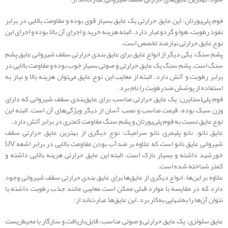
فوم پلی‌یورتان: این عایق حرارتی یک عایق بسیار قوی بوده و مقاومت بالایی در برابر
نفوذ رطوبت، هوا و گردوغبار دارد. البته هزینه خرید و اجرای آن بالا بوده و اجرای این
نوع عایق حرارتی نیازمند تخصص است.
پشم سنگ: یکی دیگر از انواع عایق برای عایق بندی حرارتی سقف شیروانی عایق پشم
سنگ است. پشم سنگ یک عایق حرارتی و صوتی بسیار خوب بوده و مقاومت بالایی در
برابر رطوبت و آتش دارد. البته از معایب این نوع عایق می‌توان هزینه بالا و نیاز به
استفاده از پوشش ضدرطوبت را نام برد.
فوم پلی‌استایرن: یک عایق حرارتی مناسب برای عایق‌بندی سقف شیروانی که دارای
وزن سبک بوده، قیمت مناسب و نصب آسان از دیگر ویژگی‌های آن است. البته این
نوع عایق نسبت به فوم پلی‌یورتان و پشم سنگ مقاومت کمتری در برابر آتش دارد.
عایق نانو، نانو پلیمری نانو سرامیک: نوع دیگری از بهترین عایق حرارتی سقف
شیروانی عایق نانو است که علاوه بر ضدآب بودن مقاومت بالایی در برابر اشعه UV
خورشید داشته و بسیار نازک است. البته این عایق حرارتی هزینه بالایی داشته و
کمتر شناخته شده است.
علاوه بر این‌ها، انواع دیگری از عایق‌ها برای عایق بندی حرارتی سقف شیروانی وجود
دارد که در مقایسه با موارد قبلی ممکن است معایبی مانند جذب رطوبت داشته یا
نتوان آن‌ها را به‌تنهایی به‌کار برد. این عایق‌ها عبارت‌اند از:
عایق سلولزی: یک عایق حرارتی و صوتی مناسب، قابل‌بازیافت و سازگار با محیط‌زیست