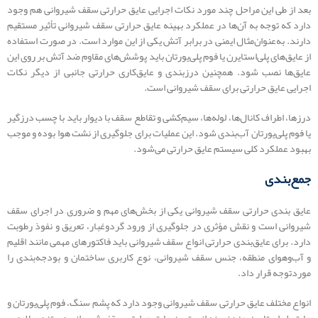
بعد از طی این مراحل چند مورد نکات اجرایی عایق حرارتی سقف شیروانی هم وجود
دارد که توجه به آن‌ها در عملکرد بهینه عایق حرارتی سقف شیروانی تأثیر مستقیم
دارند. به‌عنوان‌مثال ایمنی در برابر آتش یکی از این موارد است. در صورت استفاده
از عایق‌های پلی‌استایرن یا فوم پلی‌یورتان باید پوشش‌های مقاوم ضد آتش بر روی این
عایق‌ها نصب شود. همچنین درزبندی و عایق‌کاری حرارتی جانبی از دیگر نکات
اجرایی عایق حرارتی برای سقف شیروانی است.
درزها، اطراف کانال‌ها، لوله‌ها، سیم‌کشی و تقاطع سقف با دیوار باید با چسب درزگیر
یا فوم پلی‌یورتان آب‌بندی شود. این عملیات برای جلوگیری از نشت هوا بوده و موجب
بهبود عملکرد کلی سیستم عایق حرارتی می‌شود.
جمع‌بندی
عایق بندی حرارتی سقف شیروانی یکی از بخش‌های مهم و ضروری در اجرای سقف
شیروانی است و نقش مؤثری در جلوگیری از ورود گردوغبار، تعریق و نفوذ رطوبت
دارد. برای عایق‌بندی حرارتی انواع سقف شیروانی باید فاکتورهای مهمی مانند اقلیم
و آب‌وهوای منطقه، جنس سقف شیروانی، نوع کاربری ساختمان و بودجه‌بندی را
موردتوجه قرار داد.
انواع مختلف عایق حرارتی سقف شیروانی وجود دارد که پشم سنگ، فوم پلی‌یورتان و
عایق پلی‌استایرن چند نمونه از بهترین عایق حرارتی سقف شیروانی هستند. علاوه بر