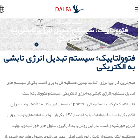
صنعت آلومینیوم
فتوولتاییک؛ سیستم تبدیل انرژی تابشی به
الکتریکی
۰
دالفا
۲۲ آبان ۱۴۰۳
در ۲ اردیبهشت ۱۴۰۱
فتوولتاییک؛ سیستم تبدیل انرژی تابشی
به الکتریکی
مهم ترین کارآیی انرژی آفتاب، تبدیل مستقیم آن به برق است. یکی از سیستم های
تبدیل مستقیم انرژی تابشی به انرژی الکتریکی، سیستم فتوولتایک است.
فتوولتاییک ترکیب کلمه یونانی " photo " به معنی نور و کلمه " volt " واحد انرژی
الکتریکی، است . فتوولتایک یا به اختصار PV ، یکی از انواع سامانه های تولید برق از
انرژی خورشیدی است .در این روش با به کارگیری سلول های خورشیدی، تولید
مستقیم الکتریسیته از تابش خورشید امکان پذیر می شود .سلول های خورشیدی از