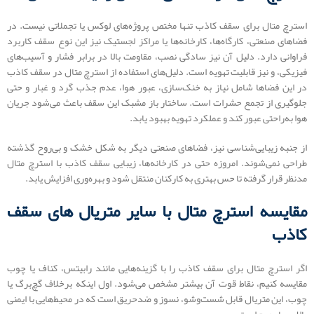
استرچ متال برای سقف کاذب تنها مختص پروژه‌های لوکس یا تجملاتی نیست. در
فضاهای صنعتی، کارگاه‌ها، کارخانه‌ها یا مراکز لجستیک نیز این نوع سقف کاربرد
فراوانی دارد. دلیل آن نیز سادگی نصب، مقاومت بالا در برابر فشار و آسیب‌های
فیزیکی، و نیز قابلیت تهویه است. دلیل‌های استفاده از استرچ متال در سقف کاذب
در این فضاها شامل نیاز به خنک‌سازی، عبور هوا، عدم جذب گرد و غبار و حتی
جلوگیری از تجمع حشرات است. ساختار باز مشبک این سقف باعث می‌شود جریان
هوا به‌راحتی عبور کند و عملکرد تهویه بهبود یابد.
از جنبه زیبایی‌شناسی نیز، فضاهای صنعتی دیگر به شکل خشک و بی‌روح گذشته
طراحی نمی‌شوند. امروزه حتی در کارخانه‌ها، زیبایی سقف کاذب با استرچ متال
مدنظر قرار گرفته تا حس بهتری به کارکنان منتقل شود و بهره‌وری افزایش یابد.
مقایسه استرچ متال با سایر متریال‌ های سقف
کاذب
اگر استرچ متال برای سقف کاذب را با گزینه‌هایی مانند رابیتس، کناف یا چوب
مقایسه کنیم، نقاط قوت آن بیشتر مشخص می‌شود. اول اینکه برخلاف گچ‌برگ یا
چوب، این متریال قابل شست‌وشو، نسوز و ضدحریق است که در محیط‌هایی با ایمنی
بالا بسیار مهم است.