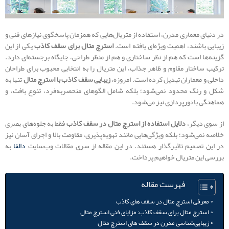
در دنیای معماری مدرن، استفاده از متریال‌هایی که همزمان پاسخگوی نیازهای فنی و
زیبایی باشند، اهمیت ویژه‌ای یافته است.
استرچ متال برای سقف کاذب
یکی از این
گزینه‌ها است که هم از نظر ساختاری و هم از منظر طراحی، جایگاه برجسته‌ای دارد.
ترکیب ساختار مقاوم و ظاهر جذاب، این متریال را به انتخابی محبوب برای طراحان
داخلی و معماران تبدیل کرده است. امروزه،
زیبایی سقف کاذب با استرچ متال
تنها به
شکل و رنگ محدود نمی‌شود؛ بلکه شامل الگوهای منحصربه‌فرد، تنوع بافت، و
هماهنگی با نورپردازی نیز می‌شود.
از سوی دیگر،
دلایل استفاده از استرچ متال در سقف کاذب
فقط به جلوه‌های بصری
خلاصه نمی‌شود؛ بلکه ویژگی‌هایی مانند تهویه‌پذیری، مقاومت بالا و اجرای آسان نیز
در این تصمیم تاثیرگذار هستند. در این مقاله از سری مقالات وب‌سایت
دالفا
به
بررسی این متریال خواهیم پرداخت.
فهرست مقاله
معرفی استرچ متال در سقف ‌های کاذب
استرچ متال برای سقف کاذب: مزایای فنی استرچ متال
زیبایی‌شناسی مدرن در سقف‌ های استرچ متال