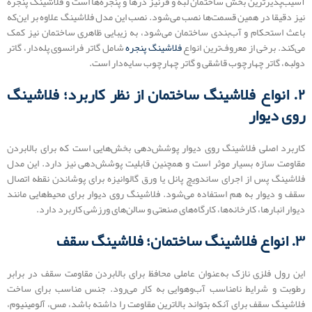
آسیب‌پذیرترین بخش ساختمان لبه و قرنیز درها و پنجره‌ها است و فلاشینگ پنجره
نیز دقیقا در همین قسمت‌ها نصب می‌شود. نصب این مدل فلاشینگ علاوه بر این‌که
باعث استحکام و آب‌بندی ساختمان می‌شود، به زیبایی ظاهری ساختمان نیز کمک
می‌کند. برخی از معروف‌ترین انواع
فلاشینگ پنجره
شامل گاتر فرانسوی پله‌دار، گاتر
دولبه، گاتر چهارچوب قاشقی و گاتر چهارچوب سایه‌دار است.
۲. انواع فلاشینگ ساختمان از نظر کاربرد؛ فلاشینگ
روی دیوار
کاربرد اصلی فلاشینگ روی دیوار پوشش‌دهی بخش‌هایی است که برای بالابردن
مقاومت سازه بسیار موثر است و همچنین قابلیت پوشش‌دهی نیز دارد. این مدل
فلاشینگ پس از اجرای ساندویچ پانل یا ورق گالوانیزه برای پوشاندن نقطه اتصال
سقف و دیوار به هم استفاده می‌شود. فلاشینگ‌ روی دیوار برای محیط‌هایی مانند
دیوار انبارها، کارخانه‌ها، کارگاه‌های صنعتی و سالن‌های ورزشی کاربرد دارد.
۳. انواع فلاشینگ ساختمان؛ فلاشینگ سقف
این رول فلزی نازک به‌عنوان عاملی محافظ برای بالابردن مقاومت سقف در برابر
رطوبت و شرایط نامناسب آب‌وهوایی به کار می‌رود. جنس مناسب برای ساخت
فلاشینگ سقف برای‌ آنکه بتواند بالاترین مقاومت را داشته باشد، مس، آلومینیوم،