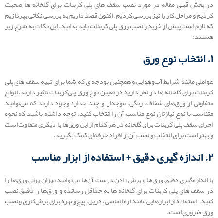
در بخش قبلی مقاله در مورد نصب سقف‌ های پلی کربنات برای گلخانه ها صحبت
کردیم و مراحل کار را نیز بررسی کردیم. اکنون قصد داریم به بررسی نکاتی بپردازیم
که لازم است پیش از خرید و نصب ورق پلی کربنات باید بدانید. این نکات به شرح زیر
هستند:
۱. انتخاب نوع ورق
عواملی مانند شرایط آب‌وهوایی و همچنین بودجه‌ای که شما برای تهیه سقف‌ های پلی
کربنات برای گلخانه ها در نظر دارید در تعیین نوع ورق پلی‌کربنات تاثیر دارند. انواع
متفاوتی از ورق‌های شفاف، رنگی، موجدار و چند جداره وجود دارند که می‌توانید
متناسب با نوع نیازتان نوع مناسب آن را انتخاب کنید. توجه داشته باشید که نحوه
اجرای سقف پلی کربنات برای گلخانه در هر کدام از این ورق‌ها با دیگری متفاوت است
و بهتر است برای انتخاب و نصب آن از افراد حرفه‌ای کمک بگیرید.
۲. اندازه‌ گیری دقیق + استفاده از ابزار مناسب
با اندازه‌گیری دقیق ورق‌ها و برش‌دادن درست آن‌ها می‌توانید میزان پرتی ورق‌ها را
در سقف های پلی کربنات برای گلخانه ها به حداقل رسانده و ورق‌ها را دقیق نصب
کنید. استفاده از ابزارهایی مانند اره الماسی، دریل، پیچ‌ومهره برای برش‌کاری و نصب
ورق ضروری است.