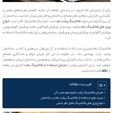
یکی از تجهیزاتی که امروزه در راستای حفاظت از سازه، کاهش هزینه‌های تعمیر و
نگهداری، افزایش دوام و بقای مصالح ساختمانی و افزایش میزان جذابیت ساختمان از
آن بهره گرفته می‌شود
فلاشینگ پشت بام
است. نام دیگر فلاشینگ گاتر است.
انواع
ورق های فلاشینگ بام
متفاوت بوده و از ورق‎های گوناگونی مانند ورق‎های آلومینیومی،
ورق‎های گالوانیزه، ورق‎های روغنی و ورق‎های سیاه می‌توان برای تولید فلاشینگ استفاده
کرد.
فلاشینگ بام تجهیزی است که با استفاده از آن می‌توان درزهایی را که در ساختمان
وجود دارد، پوشش داد. در حقیقت با این کار میزان دوام و ماندگاری مصالح
به‌کاررفته در ساخت سازه افزایش پیدا می‌کند و همچنین ساختمان زیباتر و مقاوم‌تر
خواهد شد. برای آشنایی بیشتر با
مزایای استفاده از فلاشینگ بام
تا انتهای این مقاله
از
دالفا
همراه ما باشید.
فهرست مقاله
معرفی فلاشینگ پشت بام و نحوه نصب آن
مزیت های استفاده از فلاشینگ پشت بام در ساختمان
انواع ورق های فلاشینگ بام از نظر جنس