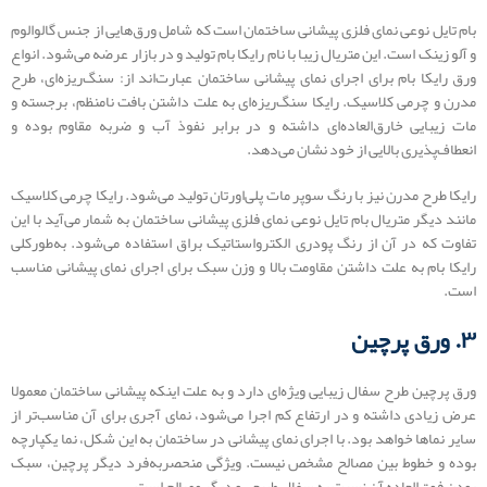
بام تایل نوعی نمای فلزی پیشانی ساختمان است که شامل ورق‌هایی از جنس گالوالوم
و آلو زینک است. این متریال زیبا با نام رایکا بام تولید و در بازار عرضه می‌شود. انواع
ورق رایکا بام برای اجرای نمای پیشانی ساختمان عبارت‌اند از: سنگ‌ریزه‌ای، طرح
مدرن و چرمی کلاسیک. رایکا سنگ‌ریزه‌ای به علت داشتن بافت نامنظم، برجسته و
مات زیبایی خارق‌العاده‌ای داشته و در برابر نفوذ آب و ضربه مقاوم بوده و
انعطاف‌پذیری بالایی از خود نشان می‌دهد.
رایکا طرح مدرن نیز با رنگ سوپر مات پلی‌اورتان تولید می‌شود. رایکا چرمی کلاسیک
مانند دیگر متریال بام تایل نوعی نمای فلزی پیشانی ساختمان به شمار می‌آید با این
تفاوت که در آن از رنگ پودری الکترواستاتیک براق استفاده می‌شود. به‌طورکلی
رایکا بام به علت داشتن مقاومت بالا و وزن سبک برای اجرای نمای پیشانی مناسب
است.
۳. ورق پرچین
ورق پرچین طرح سفال زیبایی ویژه‌ای دارد و به علت اینکه پیشانی ساختمان معمولا
عرض زیادی داشته و در ارتفاع کم اجرا می‌شود، نمای آجری برای آن مناسب‌تر از
سایر نماها خواهد بود. با اجرای نمای پیشانی در ساختمان به این شکل، نما یکپارچه
بوده و خطوط بین مصالح مشخص نیست. ویژگی منحصربه‌فرد دیگر پرچین، سبک
بودن فوق‌العاده آن نسبت به سفال طبیعی و دیگر مصالح است.