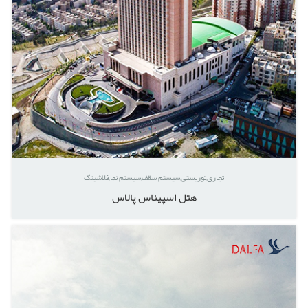
تجاری
توریستی
سیستم سقف
سیستم نما
فلاشینگ
هتل اسپیناس پالاس